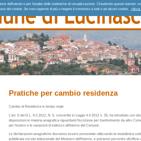
gazione dell'utente e per l'analisi delle statistiche di visualizzazione. Chiudendo questo banne
'uso dei cookie. Se vuoi saperne di più o negare il consenso a tutti o ad alcuni cookie,
clicca 
Pratiche per cambio residenza
Cambio di Residenza in tempo reale
L'art. 5 del D.L. 9.2.2012, N. 5, convertito in Legge 4.4.2012 n. 35, ha introdotto con
disposizioni in materia anagrafica riguardanti l'iscrizione per trasferimento da altro Comu
per l'estero e le variazioni di indirizzo all'interno del Comune.
Le dichiarazioni anagrafiche dovranno essere presentate utilizzando la modulistica sot
pubblicata sul sito istituzionale del Ministero dell'Interno, e potranno pervenire all'uffici