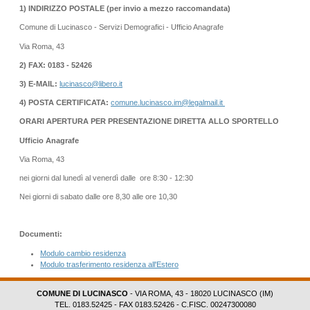
1) INDIRIZZO POSTALE (per invio a mezzo raccomandata)
Comune di Lucinasco - Servizi Demografici - Ufficio Anagrafe
Via Roma, 43
2) FAX: 0183 - 52426
3) E-MAIL:
lucinasco@libero.it
4) POSTA CERTIFICATA:
comune.lucinasco.im@legalmail.it
ORARI APERTURA PER PRESENTAZIONE DIRETTA ALLO SPORTELLO
Ufficio Anagrafe
Via Roma, 43
nei giorni dal lunedì al venerdì dalle ore 8:30 - 12:30
Nei giorni di sabato dalle ore 8,30 alle ore 10,30
Documenti:
Modulo cambio residenza
Modulo trasferimento residenza all'Estero
COMUNE DI LUCINASCO
- VIA ROMA, 43 - 18020 LUCINASCO (IM)
TEL. 0183.52425 - FAX 0183.52426 - C.FISC. 00247300080