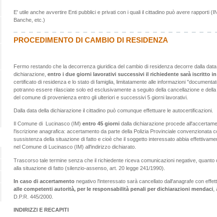
E' utile anche avvertire Enti pubblici e privati con i quali il cittadino può avere rappor
Banche, etc.)
PROCEDIMENTO DI CAMBIO DI RESIDENZA
Fermo restando che la decorrenza giuridica del cambio di residenza decorre dalla data 
dichiarazione,
entro i due giorni lavorativi successivi il richiedente sarà iscritto i
certificato di residenza e lo stato di famiglia, limitatamente alle informazioni "documentate"
potranno essere rilasciate solo ed esclusivamente a seguito della cancellazione e della ve
del comune di provenienza entro gli ulteriori e successivi 5 giorni lavorativi.
Dalla data della dichiarazione il cittadino può comunque effettuare le autocertificazioni.
Il Comune di Lucinasco (IM)
entro 45 giorni
dalla dichiarazione procede all'accertamen
l'iscrizione anagrafica: accertamento da parte della Polizia Provinciale convenzionata
sussistenza della situazione di fatto e cioè che il soggetto interessato abbia effettivamen
nel Comune di Lucinasco (IM) all'indirizzo dichiarato.
Trascorso tale termine senza che il richiedente riceva comunicazioni negative, quanto 
alla situazione di fatto (silenzio-assenso, art. 20 legge 241/1990).
In caso di accertamento
negativo l'interessato sarà cancellato dall'anagrafe con effet
alle competenti autorità, per le responsabilità penali per dichiarazioni mendaci
,
D.P.R. 445/2000.
INDIRIZZI E RECAPITI