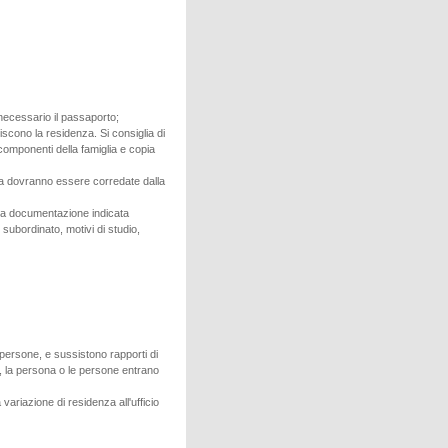
 necessario il passaporto;
eriscono la residenza. Si consiglia di
i componenti della famiglia e copia
opea dovranno essere corredate dalla
lla documentazione indicata
o subordinato, motivi di studio,
e persone, e sussistono rapporti di
o, la persona o le persone entrano
 variazione di residenza all'ufficio