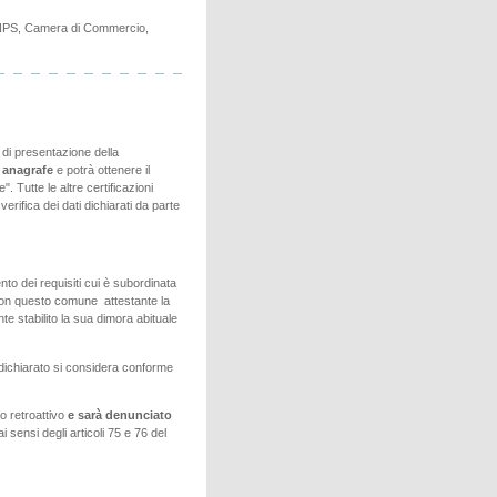
ti (INPS, Camera di Commercio,
di presentazione della
n anagrafe
e potrà ottenere il
. Tutte le altre certificazioni
rifica dei dati dichiarati da parte
to dei requisiti cui è subordinata
 con questo comune attestante la
te stabilito la sua dimora abituale
dichiarato si considera conforme
to retroattivo
e sarà denunciato
 ai sensi degli articoli 75 e 76 del