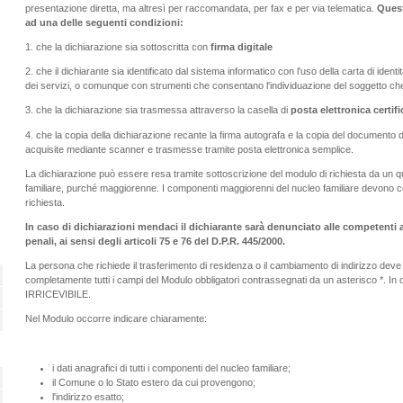
presentazione diretta, ma altresì per raccomandata, per fax e per via telematica.
Quest
ad una delle seguenti condizioni:
1.
che la dichiarazione sia sottoscritta con
firma digitale
2.
che il dichiarante sia identificato dal sistema informatico con l'uso della carta di identi
dei servizi, o comunque con strumenti che consentano l'individuazione del soggetto che 
3.
che la dichiarazione sia trasmessa attraverso la casella di
posta elettronica
certif
4.
che la copia della dichiarazione recante la firma autografa e la copia del documento d'
acquisite mediante scanner e trasmesse tramite posta elettronica semplice.
La dichiarazione può essere resa tramite sottoscrizione del modulo di richiesta da un 
familiare, purché maggiorenne. I componenti maggiorenni del nucleo familiare devono c
richiesta.
In caso di dichiarazioni mendaci il dichiarante sarà denunciato alle competenti a
penali, ai sensi degli articoli 75 e 76 del D.P.R. 445/2000.
La persona che richiede il trasferimento di residenza o il cambiamento di indirizzo dev
completamente tutti i campi del Modulo obbligatori contrassegnati da un asterisco *. In
IRRICEVIBILE.
Nel Modulo occorre indicare chiaramente:
i dati anagrafici di tutti i componenti del nucleo familiare;
il Comune o lo Stato estero da cui provengono;
l'indirizzo esatto;