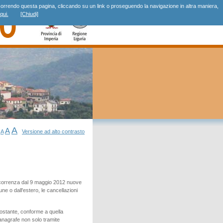
r, scorrendo questa pagina, cliccando su un link o proseguendo la navigazione in altra maniera,
qui.
[Chiudi]
A
A
A
Versione ad alto contrasto
 decorrenza dal 9 maggio 2012 nuove
ne o dall'estero, le cancellazioni
tostante, conforme a quella
o anagrafe non solo tramite