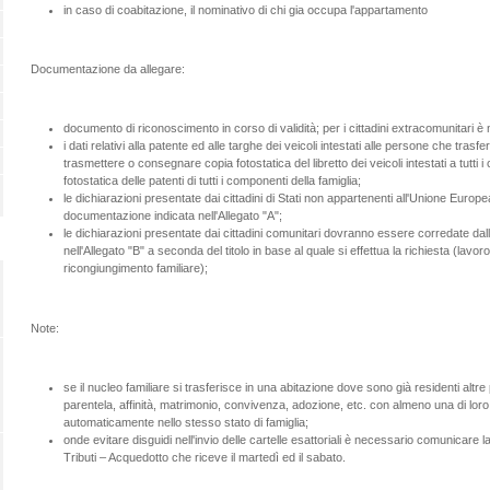
in caso di coabitazione, il nominativo di chi gia occupa l'appartamento
Documentazione da allegare:
documento di riconoscimento in corso di validità; per i cittadini extracomunitari è
i dati relativi alla patente ed alle targhe dei veicoli intestati alle persone che trasf
trasmettere o consegnare copia fotostatica del libretto dei veicoli intestati a tutti 
fotostatica delle patenti di tutti i componenti della famiglia;
le dichiarazioni presentate dai cittadini di Stati non appartenenti all'Unione Eur
documentazione indicata nell'Allegato "A";
le dichiarazioni presentate dai cittadini comunitari dovranno essere corredate da
nell'Allegato "B" a seconda del titolo in base al quale si effettua la richiesta (lavor
ricongiungimento familiare);
Note:
se il nucleo familiare si trasferisce in una abitazione dove sono già residenti altr
parentela, affinità, matrimonio, convivenza, adozione, etc. con almeno una di lor
automaticamente nello stesso stato di famiglia;
onde evitare disguidi nell'invio delle cartelle esattoriali è necessario comunicare la
Tributi – Acquedotto che riceve il martedì ed il sabato.