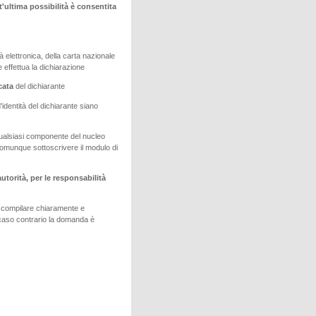
'ultima possibilità è consentita
tà elettronica, della carta nazionale
effettua la dichiarazione
icata
del dichiarante
identità del dichiarante siano
qualsiasi componente del nucleo
omunque sottoscrivere il modulo di
utorità, per le responsabilità
e compilare chiaramente e
 caso contrario la domanda è