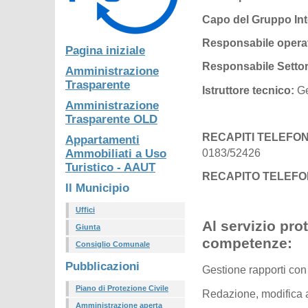
Capo del Gruppo In
Responsabile operati
Pagina iniziale
Responsabile Settor
Amministrazione
Trasparente
Istruttore tecnico:
Ge
Amministrazione
Trasparente OLD
RECAPITI TELEFONI
Appartamenti
0183/52426
Ammobiliati a Uso
Turistico - AAUT
RECAPITO TELEFON
Il Municipio
Uffici
Al servizio pro
Giunta
competenze:
Consiglio Comunale
Pubblicazioni
Gestione rapporti con
Piano di Protezione Civile
Redazione, modifica 
Amministrazione aperta