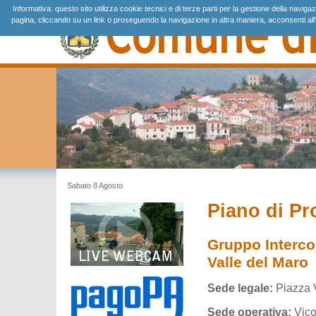
Informativa: questo sito utilizza cookie tecnici e di terze parti per la gestione della navig
pagina, cliccando su un link o proseguendo la navigazione in altra maniera, acconsenti all'
Sabato 8 Agosto
Piano di Pr
Gruppo Intercom
Valle del Maro
Sede legale:
Piazza V
Sede operativa:
Vico