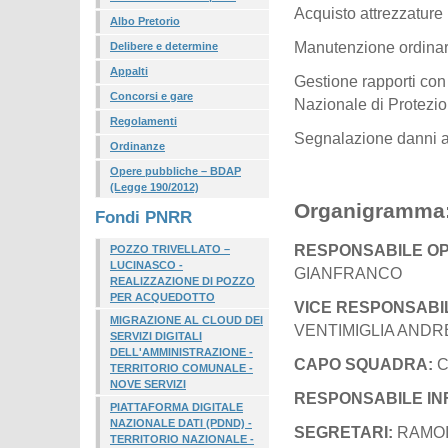
Acquisto attrezzature
Albo Pretorio
Manutenzione ordinar
Delibere e determine
Appalti
Gestione rapporti con
Concorsi e gare
Nazionale di Protezio
Regolamenti
Segnalazione danni a 
Ordinanze
Opere pubbliche – BDAP
(Legge 190/2012)
Organigramma
Fondi PNRR
RESPONSABILE OPE
POZZO TRIVELLATO –
LUCINASCO -
GIANFRANCO
REALIZZAZIONE DI POZZO
PER ACQUEDOTTO
VICE RESPONSABIL
MIGRAZIONE AL CLOUD DEI
VENTIMIGLIA ANDR
SERVIZI DIGITALI
DELL'AMMINISTRAZIONE -
CAPO SQUADRA:
C
TERRITORIO COMUNALE -
NOVE SERVIZI
RESPONSABILE IN
PIATTAFORMA DIGITALE
NAZIONALE DATI (PDND) -
SEGRETARI:
RAMOI
TERRITORIO NAZIONALE -