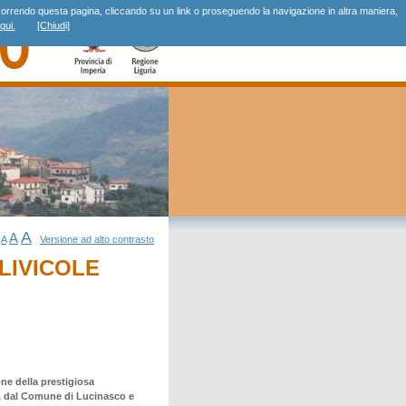
r, scorrendo questa pagina, cliccando su un link o proseguendo la navigazione in altra maniera,
qui.
[Chiudi]
A
A
A
Versione ad alto contrasto
LIVICOLE
one della prestigiosa
), dal Comune di Lucinasco e