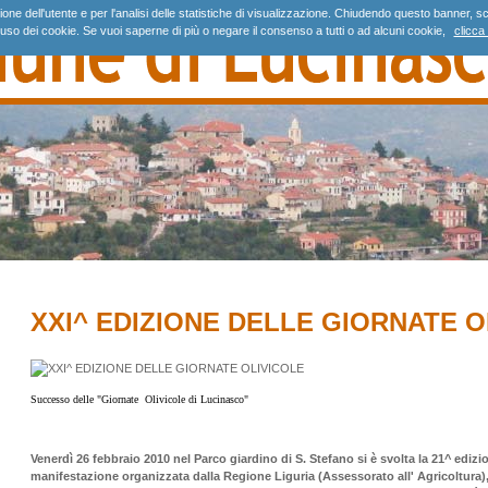
gazione dell'utente e per l'analisi delle statistiche di visualizzazione. Chiudendo questo banne
'uso dei cookie. Se vuoi saperne di più o negare il consenso a tutti o ad alcuni cookie,
clicca 
XXI^ EDIZIONE DELLE GIORNATE O
Successo delle "Giornate Olivicole di Lucinasco"
Venerdì 26 febbraio 2010
nel Parco giardino di S. Stefano si è svolta la 21^ edizi
manifestazione organizzata dalla Regione Liguria (Assessorato all' Agricoltura