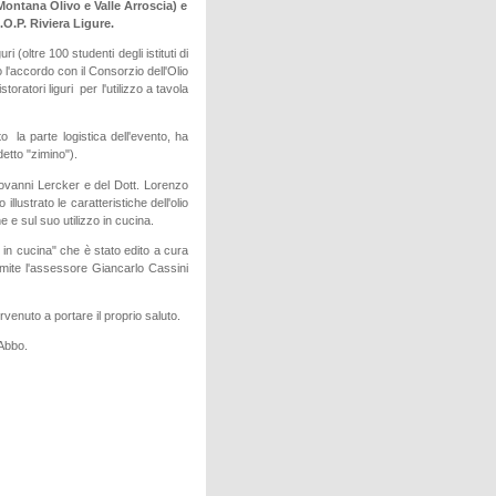
Montana Olivo e Valle Arroscia) e
.O.P. Riviera Ligure.
 (oltre 100 studenti degli istituti di
o l'accordo con il Consorzio dell'Olio
oratori liguri per l'utilizzo a tavola
 la parte logistica dell'evento, ha
idetto "zimino").
 Giovanni Lercker e del Dott. Lorenzo
llustrato le caratteristiche dell'olio
ne e sul suo utilizzo in cucina.
o in cucina" che è stato edito a cura
amite l'assessore Giancarlo Cassini
venuto a portare il proprio saluto.
 Abbo.