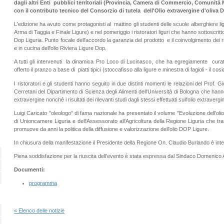
dagli altri Enti pubblici territoriali (Provincia, Camera di Commercio, Comunità 
con il contributo tecnico del Consorzio di tutela dell'Olio extravergine d'oliva D
L'edizione ha avuto come protagonisti al mattino gli studenti delle scuole alberghiere liguri
Arma di Taggia e Finale Ligure) e nel pomeriggio i ristoratori liguri che hanno sottoscritt
Dop Liguria. Punto focale dell'accordo la garanzia del prodotto e il coinvolgimento dei rist
e in cucina dell'olio Riviera Ligure Dop.
A tutti gli intervenuti la dinamica Pro Loco di Lucinasco, che ha egregiamente curato
offerto il pranzo a base di piatti tipici (stoccafisso alla ligure e minestra di fagioli - il cos
I ristoratori e gli studenti hanno seguito in due distinti momenti le relazioni del Prof.
Cerretani del Dipartimento di Scienza degli Alimenti dell'Università di Bologna che hanno i
extravergine nonchè i risultati dei rilevanti studi dagli stessi effettuati sull'olio extravergi
Luigi Caricato "oleologo" di fama nazionale ha presentato il volume "Evoluzione dell'oli
di Unioncamere Liguria e dell'Assessorato all'Agricoltura della Regione Liguria che tr
promuove da anni la politica della diffusione e valorizzazione dell'olio DOP Ligure.
In chiusura della manifestazione il Presidente della Regione On. Claudio Burlando è inter
Piena soddisfazione per la riuscita dell'evento è stata espressa dal Sindaco Domenico
Documenti:
programma
« Elenco delle notizie