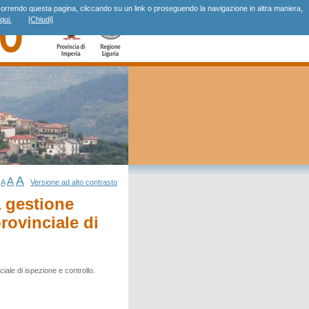
r, scorrendo questa pagina, cliccando su un link o proseguendo la navigazione in altra maniera,
qui.
[Chiudi]
A
A
A
Versione ad alto contrasto
 gestione
provinciale di
ciale di ispezione e controllo.