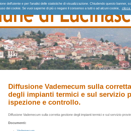
gazione dell'utente e per l'analisi delle statistiche di visualizzazione. Chiudendo questo banne
'uso dei cookie. Se vuoi saperne di più o negare il consenso a tutti o ad alcuni cookie,
clicca 
Diffusione Vademecum sulla corretta
degli impianti termici e sul servizio 
ispezione e controllo.
Diffusione Vademecum sulla corretta gestione degli impianti termici e sul servizio provin
Documenti:
Vademecum