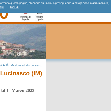
r, scorrendo questa pagina, cliccando su un link o proseguendo la navigazione in altra maniera,
qui.
[Chiudi]
A
A
A
Versione ad alto contrasto
Lucinasco (IM)
dal 1° Marzo 2023