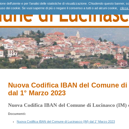
gazione dell'utente e per l'analisi delle statistiche di visualizzazione. Chiudendo questo banne
'uso dei cookie. Se vuoi saperne di più o negare il consenso a tutti o ad alcuni cookie,
clicca 
Nuova Codifica IBAN del Comune di 
dal 1° Marzo 2023
Nuova Codifica IBAN del Comune di Lucinasco (IM) 
Documenti:
Nuova Codifica IBAN del Comune di Lucinasco (IM) dal 1° Marzo 2023