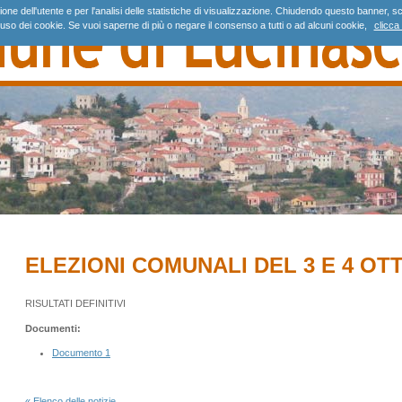
gazione dell'utente e per l'analisi delle statistiche di visualizzazione. Chiudendo questo banne
'uso dei cookie. Se vuoi saperne di più o negare il consenso a tutti o ad alcuni cookie,
clicca 
ELEZIONI COMUNALI DEL 3 E 4 OT
RISULTATI DEFINITIVI
Documenti:
Documento 1
« Elenco delle notizie