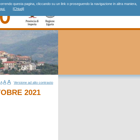
r, scorrendo questa pagina, cliccando su un link o proseguendo la navigazione in altra maniera,
qui.
[Chiudi]
A
A
A
Versione ad alto contrasto
TOBRE 2021