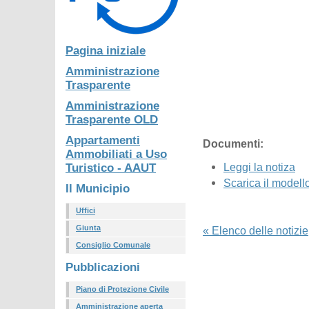
Pagina iniziale
Amministrazione
Trasparente
Amministrazione
Trasparente OLD
Appartamenti
Documenti:
Ammobiliati a Uso
Leggi la notiza
Turistico - AAUT
Scarica il modell
Il Municipio
Uffici
Giunta
« Elenco delle notizie
Consiglio Comunale
Pubblicazioni
Piano di Protezione Civile
Amministrazione aperta