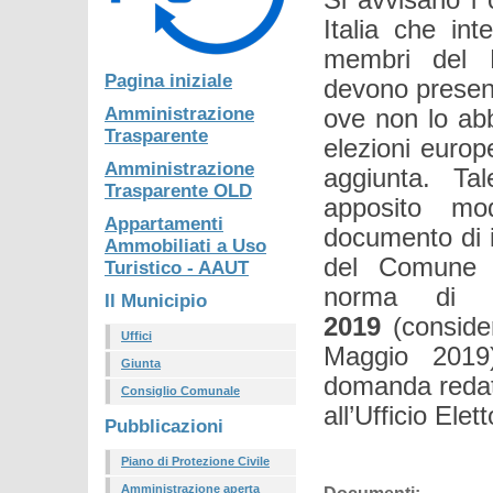
Italia che int
membri del Pa
Pagina iniziale
devono presen
Amministrazione
ove non lo abb
Trasparente
elezioni europe
Amministrazione
aggiunta. Ta
Trasparente OLD
apposito mo
Appartamenti
documento di i
Ammobiliati a Uso
del Comune 
Turistico - AAUT
norma d
Il Municipio
2019
(conside
Uffici
Maggio 2019)
Giunta
domanda redatt
Consiglio Comunale
all’Ufficio Ele
Pubblicazioni
Piano di Protezione Civile
Amministrazione aperta