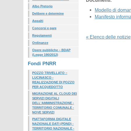
Documenti:
Albo Pretorio
Modello di doma
Delibere e determine
Manifesto informa
Appalti
Concorsi e gare
Regolamenti
« Elenco delle notizie
Ordinanze
Opere pubbliche – BDAP
(Legge 190/2012)
Fondi PNRR
POZZO TRIVELLATO –
LUCINASCO -
REALIZZAZIONE DI POZZO
PER ACQUEDOTTO
MIGRAZIONE AL CLOUD DEI
SERVIZI DIGITALI
DELL'AMMINISTRAZIONE -
TERRITORIO COMUNALE -
NOVE SERVIZI
PIATTAFORMA DIGITALE
NAZIONALE DATI (PDND) -
TERRITORIO NAZIONALE -