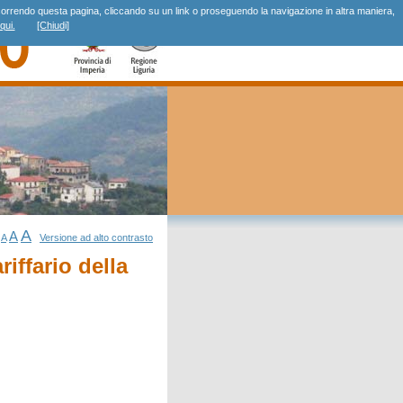
r, scorrendo questa pagina, cliccando su un link o proseguendo la navigazione in altra maniera,
qui.
[Chiudi]
A
A
A
Versione ad alto contrasto
iffario della