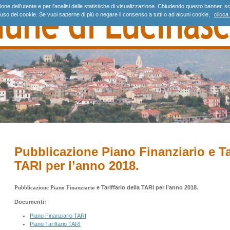
gazione dell'utente e per l'analisi delle statistiche di visualizzazione. Chiudendo questo banne
'uso dei cookie. Se vuoi saperne di più o negare il consenso a tutti o ad alcuni cookie,
clicca 
Pubblicazione Piano Finanziario e Tar
TARI per l’anno 2018.
Pubblicazione Piano Finanziario
e Tariffario della TARI per l’anno 2018.
Documenti:
Piano Finanziario TARI
Piano Tariffario TARI